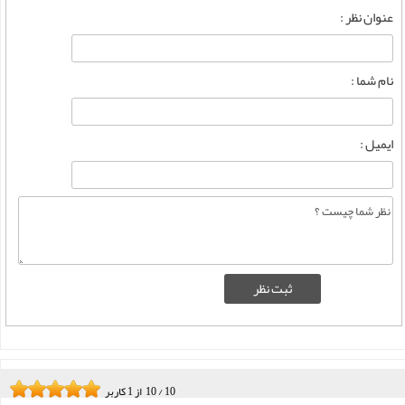
عنوان نظر :
نام شما :
ایمیل :
10
/
10
از
1
کاربر