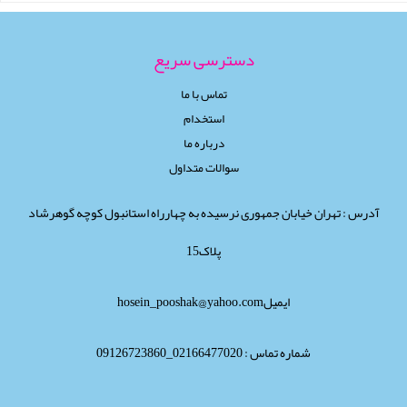
دسترسی سریع
تماس با ما
استخدام
درباره ما
سوالات متداول
آدرس : تهران خیابان جمهوری نرسیده به چهارراه استانبول کوچه گوهرشاد
پلاک15
ایمیلhosein_pooshak@yahoo.com
شماره تماس : 02166477020_09126723860