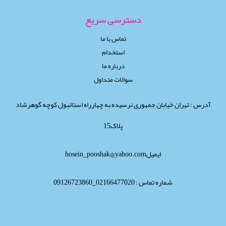
دسترسی سریع
تماس با ما
استخدام
درباره ما
سوالات متداول
آدرس : تهران خیابان جمهوری نرسیده به چهارراه استانبول کوچه گوهرشاد
پلاک15
ایمیلhosein_pooshak@yahoo.com
شماره تماس : 02166477020_09126723860