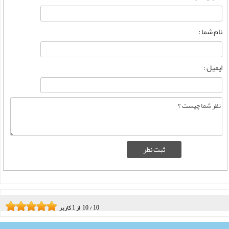
نام شما :
ایمیل :
10
/
10
از
1
کاربر