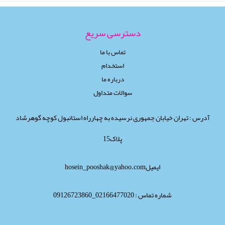
دسترسی سریع
تماس با ما
استخدام
درباره ما
سوالات متداول
آدرس : تهران خیابان جمهوری نرسیده به چهارراه استانبول کوچه گوهرشاد
پلاک15
ایمیلhosein_pooshak@yahoo.com
شماره تماس : 02166477020_09126723860