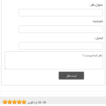
عنوان نظر :
نام شما :
ایمیل :
10
/
10
از
1
کاربر