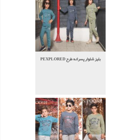
بلیز شلوار پسرانه طرح PEXPLORED