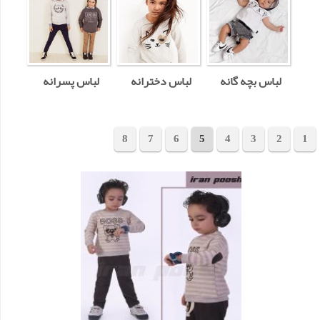
لباس بچه گانه
لباس دخترانه
لباس پسرانه
8
7
6
5
4
3
2
1
مجموع 149 محصول