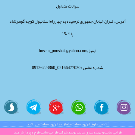
سوالات متداول
آدرس : تهران خیابان جمهوری نرسیده به چهارراه استانبول کوچه گوهرشاد
پلاک15
ایمیلhosein_pooshak@yahoo.com
شماره تماس : 02166477020_09126723860
© تمامی حقوق این وب سایت متعلق به این وب سایت می باشد.
طراحی سایت
و
بهینه سازی سایت
توسط
شرکت طراحی سایت
طرح و پردازش مبنا