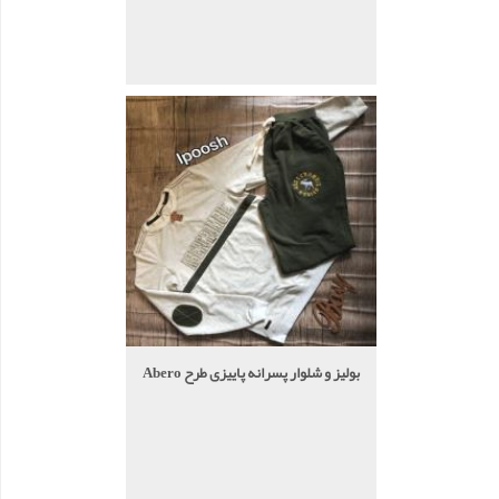
بولیز و شلوار پسرانه پاییزی طرح Abero