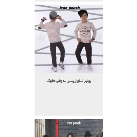
بولیز شلوار پسرانه چاپ فلوک