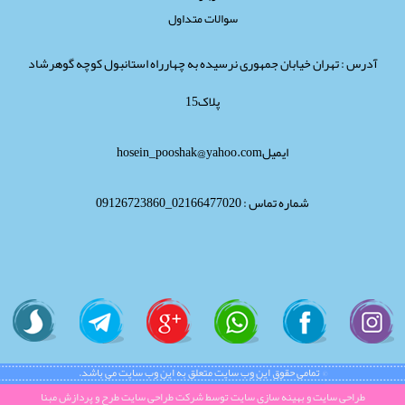
سوالات متداول
آدرس : تهران خیابان جمهوری نرسیده به چهارراه استانبول کوچه گوهرشاد
پلاک15
ایمیلhosein_pooshak@yahoo.com
شماره تماس : 02166477020_09126723860
© تمامی حقوق این وب سایت متعلق به این وب سایت می باشد.
طراحی سایت
و
بهینه سازی سایت
توسط
شرکت طراحی سایت
طرح و پردازش مبنا