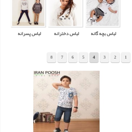
لباس بچه گانه
لباس دخترانه
لباس پسرانه
8
7
6
5
4
3
2
1
مجموع 149 محصول