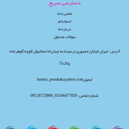
دسترسی سریع
تماس با ما
استخدام
درباره ما
سوالات متداول
آدرس : تهران خیابان جمهوری نرسیده به چهارراه استانبول کوچه گوهرشاد
پلاک15
ایمیلhosein_pooshak@yahoo.com
شماره تماس : 02166477020_09126723860