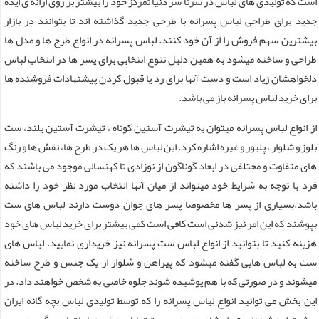
است که تولیدی های لباس در سرتا سر دنیا تمرکز خود را بیشتر بر روی ارائه ی ایده
جدید برای طراحی لباس پسرانه با طرحی جدید گذاشته اند تا بتوانند در بازار
بیشترین سهم فروش را از آن خود کنند. لباس پسرانه در انواع طرح ها و مدل ها
طراحی و ساخته میشود به همین دلیل تنوع انتخابی برای پسر ها در انتخاب لباس
دلخواهشان زیاد است و دست آنها برای رد یا قبول کردن پیشنهادات فروشنده ها
برای خرید لباس پسرانه باز می باشد.
از انواع لباس پسرانه میتوان به تیشرت آستین کوتاه ، تیشرت آستین بلند، ست
بلوز و شلوار ، پلیور و غیره اشاره کرد. این لباس ها هر یک در طرح ها، نقش ها و رنگ
های متفاوت و مختلفی در ابعاد گوناگون از نوزادی تا کهنسالی موجود می باشند که
فرد با توجه به شرایط خود میتواند از میان آنها انتخاب مورد نظر خود را داشته
باشد.بسیاری از پسر ها مخصوصا پسر های جوان دوست دارند لباس های ست
بپوشند که این امر نیز شدنی است کافی است کمی بیشتر برای خرید لباس های خود
هزینه کنید تا بتوانید از انواع لباس ست پسرانه نیز خریداری نمایید. لباس های
ست به لباس هایی گفته میشود که پیراهن و شلوار از یک جنس و طرح ساخته
میشوند و در صورتی که با هم پوشیده شوند جلوه خاصی به شخص خواهند داد. در
این بخش می توانید انواع لباس پسرانه را که توسط تولیدی لباس بچه گانه ایران