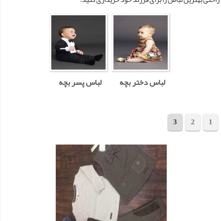
لباس دختر بچه
لباس پسر بچه
3
2
1
مجموع 41 محصول