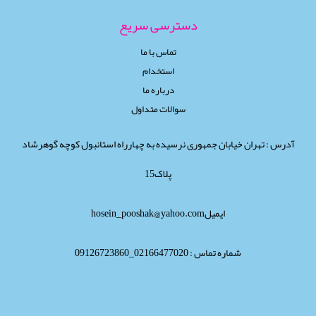
دسترسی سریع
تماس با ما
استخدام
درباره ما
سوالات متداول
آدرس : تهران خیابان جمهوری نرسیده به چهارراه استانبول کوچه گوهرشاد
پلاک15
ایمیلhosein_pooshak@yahoo.com
شماره تماس : 02166477020_09126723860