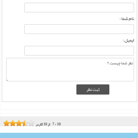
نام شما :
ایمیل :
10
/
7
از
10
کاربر