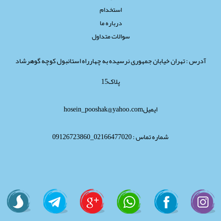
استخدام
درباره ما
سوالات متداول
آدرس : تهران خیابان جمهوری نرسیده به چهارراه استانبول کوچه گوهرشاد
پلاک15
ایمیلhosein_pooshak@yahoo.com
شماره تماس : 02166477020_09126723860