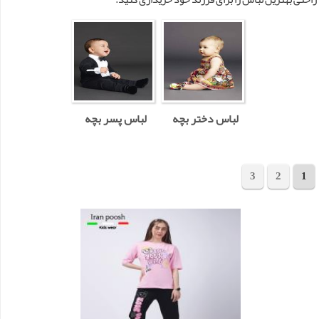
لباس دختر بچه
لباس پسر بچه
3
2
1
مجموع 41 محصول