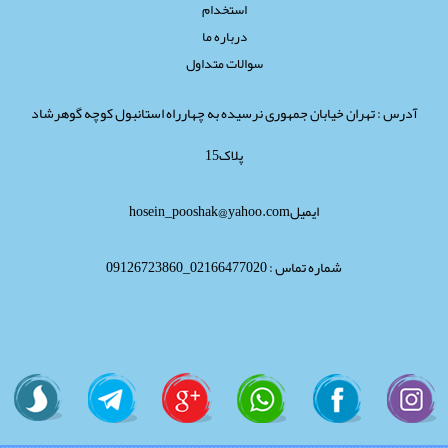
استخدام
درباره ما
سوالات متداول
آدرس : تهران خیابان جمهوری نرسیده به چهارراه استانبول کوچه گوهرشاد
پلاک15
ایمیلhosein_pooshak@yahoo.com
شماره تماس : 02166477020_09126723860